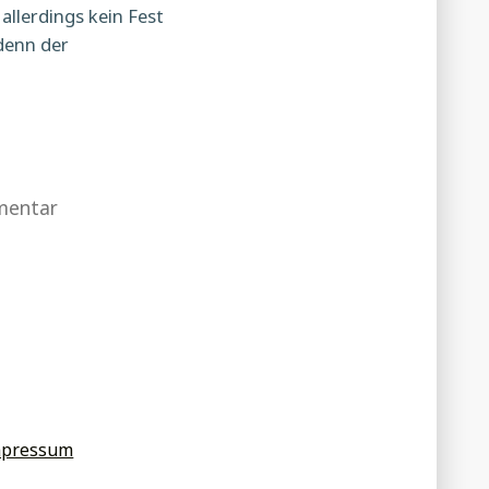
allerdings kein Fest
 denn der
zu
mentar
Warum
wir
unser
Haus
besetzen
mpressum