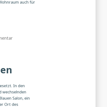
nd Wohnraum auch für
zu
mentar
Freiräume
erhalten
zen
esetzt. In den
nd wechselnden
lauen Salon, ein
er Ort des