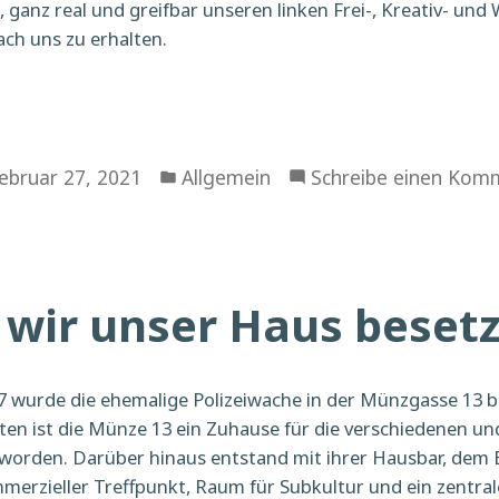
e, ganz real und greifbar unseren linken Frei-, Kreativ- u
ch uns zu erhalten.
Veröffentlicht
ebruar 27, 2021
Allgemein
Schreibe einen Kom
in
wir unser Haus beset
7 wurde die ehemalige Polizeiwache in der Münzgasse 13 b
ten ist die Münze 13 ein Zuhause für die verschiedenen u
orden. Darüber hinaus entstand mit ihrer Hausbar, dem B
merzieller Treffpunkt, Raum für Subkultur und ein zentral