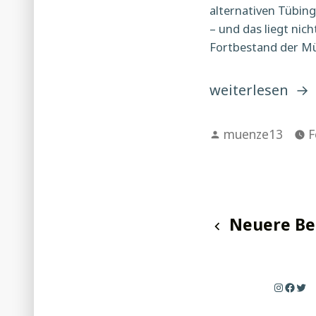
alternativen Tübing
– und das liegt nic
Fortbestand der Mü
„Warum
weiterlesen
wir
Verfasst
unser
muenze13
F
von
Haus
besetzen“
Seiten
Neuere Be
der
Beiträg
Instagr
Faceb
Twi