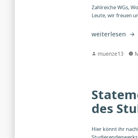
Zahlreiche WGs, Woh
Leute, wir freuen u
„Tübingen
weiterlesen
zeigt
Verfasst
Solidarität“
muenze13
M
von
Statem
des St
Hier könnt ihr nach
Studierendenwerks 