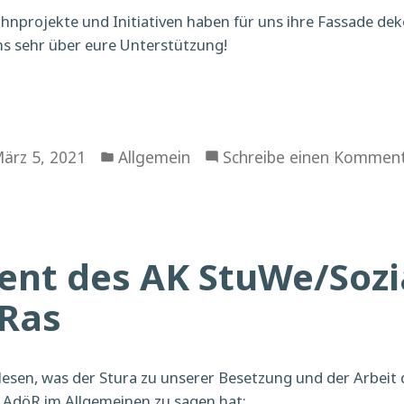
nprojekte und Initiativen haben für uns ihre Fassade deko
ns sehr über eure Unterstützung!
Veröffentlicht
ärz 5, 2021
Allgemein
Schreibe einen Kommen
in
ent des AK StuWe/Sozi
uRas
lesen, was der Stura zu unserer Besetzung und der Arbeit 
AdöR im Allgemeinen zu sagen hat: