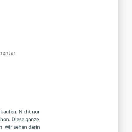
zu
mentar
Statement
des
AK
StuWe/Soziales
des
StuRas
u kaufen. Nicht nur
schon. Diese ganze
n. Wir sehen darin