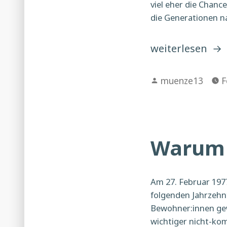
viel eher die Chanc
die Generationen na
„Freiräume
weiterlesen
erhalten“
Verfasst
muenze13
F
von
Warum 
Am 27. Februar 197
folgenden Jahrzehn
Bewohner:innen gew
wichtiger nicht-kom