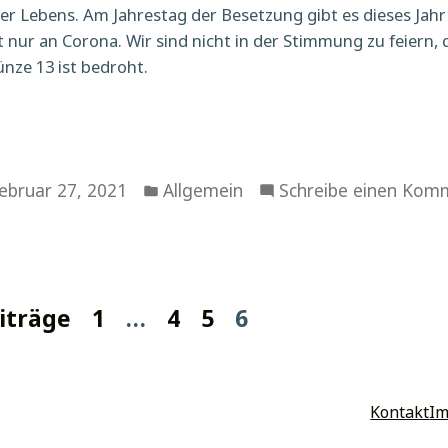
er Lebens. Am Jahrestag der Besetzung gibt es dieses Jahr 
ht nur an Corona. Wir sind nicht in der Stimmung zu feiern,
nze 13 ist bedroht.
Veröffentlicht
ebruar 27, 2021
Allgemein
Schreibe einen Kom
in
nummerierung
iträge
1
…
4
5
6
e
am
ook
tter
Kontakt
I