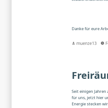
Danke für eure Arbe
Verfasst
muenze13
F
von
Freirä
Seit einigen Jahren 
für uns, jetzt hier
Energie stecken wir