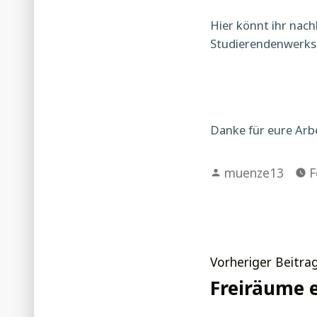
Hier könnt ihr nach
Studierendenwerks 
Danke für eure Arbe
Verfasst
muenze13
F
von
Beitrag
Vorheriger Beitra
Freiräume 