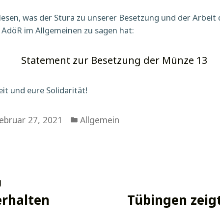
lesen, was der Stura zu unserer Besetzung und der Arbeit 
AdöR im Allgemeinen zu sagen hat:
Statement zur Besetzung der Münze 13
it und eure Solidarität!
Veröffentlicht
ebruar 27, 2021
Allgemein
in
snavigation
Vorheriger
g
Beitrag:
erhalten
Tübingen zeigt