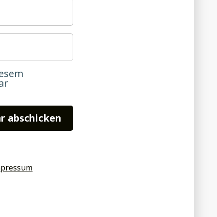
iesem
ar
mpressum