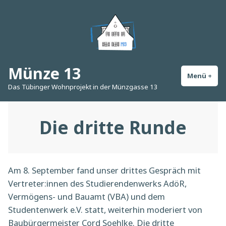
Zum
Inhalt
springen
Münze 13
Menü
+
auf
zug
Das Tübinger Wohnprojekt in der Münzgasse 13
Die dritte Runde
Am 8. September fand unser drittes Gespräch mit
Vertreter:innen des Studierendenwerks AdöR,
Vermögens- und Bauamt (VBA) und dem
Studentenwerk e.V. statt, weiterhin moderiert von
Baubürgermeister Cord Soehlke. Die dritte