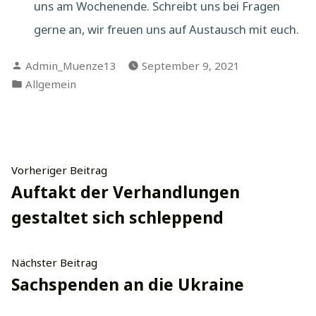
uns am Wochenende. Schreibt uns bei Fragen
gerne an, wir freuen uns auf Austausch mit euch.
Verfasst
Admin_Muenze13
September 9, 2021
von
Veröffentlicht
Allgemein
in
Beitragsnavigation
Vorheriger
Vorheriger Beitrag
Beitrag:
Auftakt der Verhandlungen
gestaltet sich schleppend
Nächster
Nächster Beitrag
Beitrag:
Sachspenden an die Ukraine