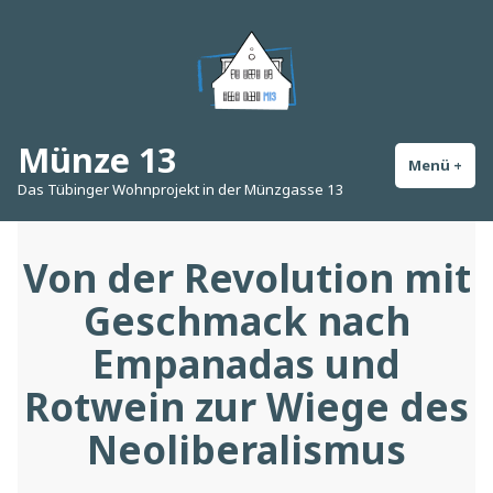
Zum
Inhalt
springen
Münze 13
Menü
+
auf
zug
Das Tübinger Wohnprojekt in der Münzgasse 13
Von der Revolution mit
Geschmack nach
Empanadas und
Rotwein zur Wiege des
Neoliberalismus