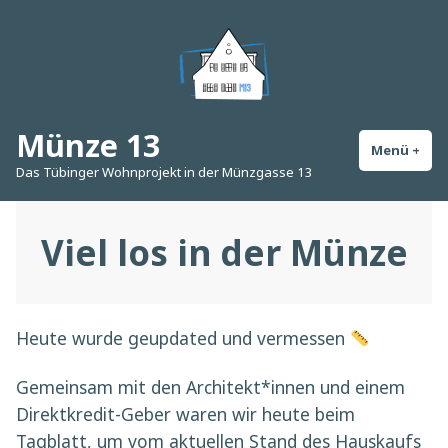
Zum
Inhalt
springen
Münze 13
Menü
+
auf
zug
Das Tübinger Wohnprojekt in der Münzgasse 13
Viel los in der Münze
Heute wurde geupdated und vermessen
Gemeinsam mit den Architekt*innen und einem
Direktkredit-Geber waren wir heute beim
Tagblatt, um vom aktuellen Stand des Hauskaufs