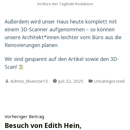
Im Büro der Tagblatt-Redaktion
Außerdem wird unser Haus heute komplett mit
einem 3D-Scanner aufgenommen – so können
unsere Architekt*innen leichter vom Büro aus die
Renovierungen planen.
Wir sind gespannt auf den Artikel sowie den 3D-
Scan!
Verfasst
Veröffentlicht
Admin_Muenze13
Juli 22, 2025
Uncategorized
von
in
Beitragsnavigation
Vorheriger
Vorheriger Beitrag
Beitrag:
Besuch von Edith Hein,