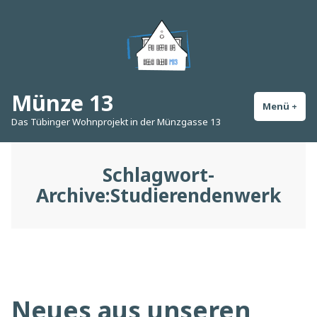
Zum
Inhalt
springen
Münze 13
Menü
+
auf
zug
Das Tübinger Wohnprojekt in der Münzgasse 13
Schlagwort-
Archive:
Studierendenwerk
Neues aus unseren