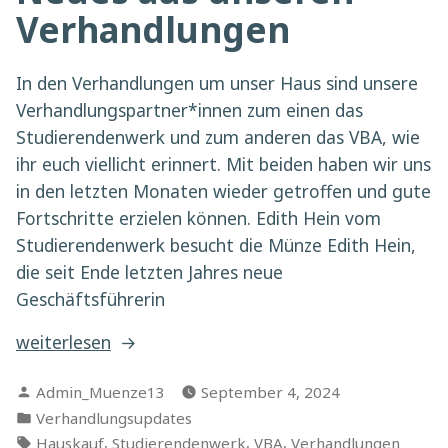
Verhandlungen
In den Verhandlungen um unser Haus sind unsere
Verhandlungspartner*innen zum einen das
Studierendenwerk und zum anderen das VBA, wie
ihr euch viellicht erinnert. Mit beiden haben wir uns
in den letzten Monaten wieder getroffen und gute
Fortschritte erzielen können. Edith Hein vom
Studierendenwerk besucht die Münze Edith Hein,
die seit Ende letzten Jahres neue
Geschäftsführerin
„Neues
weiterlesen
aus
Verfasst
Admin_Muenze13
September 4, 2024
unseren
von
Veröffentlicht
Verhandlungsupdates
Verhandlungen“
in
Schlagwörter:
,
,
,
Hauskauf
Studierendenwerk
VBA
Verhandlungen